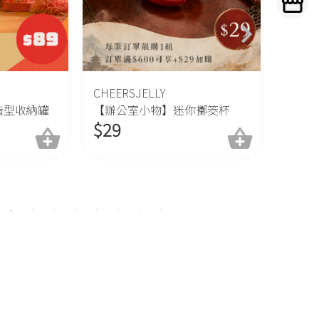
CHEERSJELLY
CHEER
造型收納罐
【辦公室小物】迷你擲筊杯
【生活
$
29
助器 
$
39