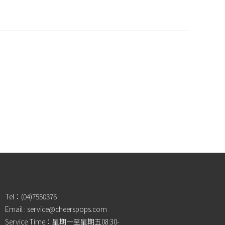
Tel：(04)7550376
Email : service@cheerspops.com
Service Time：星期一至星期五08:30-