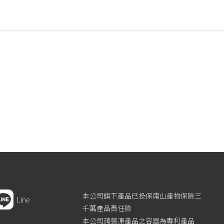
本公司旗下產品已投保南山產物保險三
Line
千萬產品責任險
本公司蒟蒻凍產品之容器為專利產品