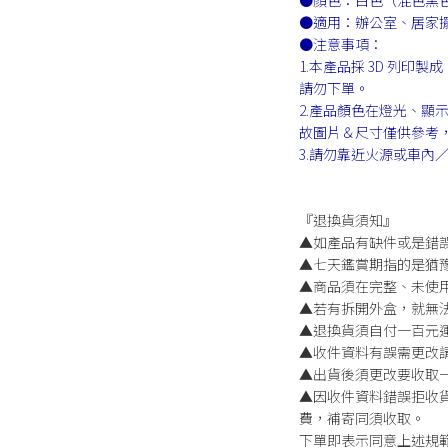
●顏色：白色（混色黑
●適用：辦公室、居家
●注意事項：
1.本產品採 3D 列
請勿下單。
2.產品顏色在燈光、顯
故圖片＆尺寸僅供參考
3.請勿靠近火源或車內
『退換貨須知』
▲如產品有缺件或是錯
▲七天鑑賞期指的是猶
▲商品須在完整、未使
▲若有拆開外盒，就無
▲退換貨須自付一百元
▲收件資料有誤需更改
▲出貨後須更改要收取
▲因收件資料錯誤拒收
費，補寄同須收取。
下單即表示同意上述規