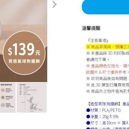
溫馨提醒
『注意事項』
※ 商品非現貨，預購工作
※ 本產品採 3D 列
者請勿下單。
※ 產品顏色在燈光、
故圖片＆尺寸僅供參考
※ 收到商品後如有問題
※ 此 3D 模型已購買
※ 商品外之物件皆為
【造型氣球狗擺飾】產
●材質：PLA/PETG
●淨重：20g±5%
●尺寸：高10cm × 寬4