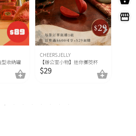
CHEERSJELLY
CHEER
你擲筊杯
【生活智慧王】寶特瓶 開瓶輔
【謎
助器 (顏色隨機出貨)
套
$
39
$
99