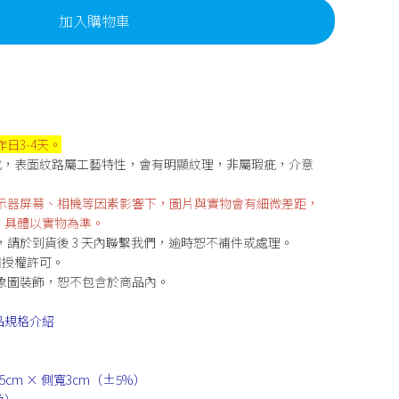
加入購物車
日3-4天。
印製成，表面紋路屬工藝特性，會有明顯紋理，非屬瑕疵，介意
顯示器屏幕、相機等因素影響下，圖片與實物會有細微差距，
，具體以實物為準。
，請於到貨後 3 天內聯繫我們，逾時恕不補件或處理。
商用授權許可。
形象圖裝飾，恕不包含於商品內。
品規格介紹
.5cm × 側寬3cm（±5%）