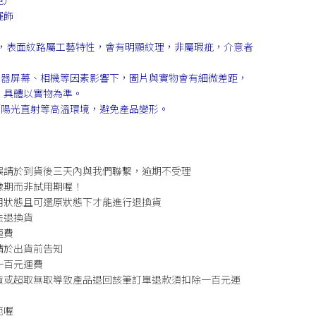
色）
擺飾
印製成，表面紋路屬工藝特性，會有明顯紋理，非屬瑕疵，介意者
示器屏幕、相機等因素影響下，圖片與實物會有細微差距，
，具體以實物為準。
／陽光直射等高溫環境，避免產品變形。
誤請於到貨後三天內與我們聯繫，逾期不受理
豫期而非試用期喔！
用狀態且可還原狀態下才能進行退換貨
法退換貨
運費
請於出貨前告知
一百元運費
貨或超取無取導致產品退回該筆訂單退款須扣除一百元運
範喔