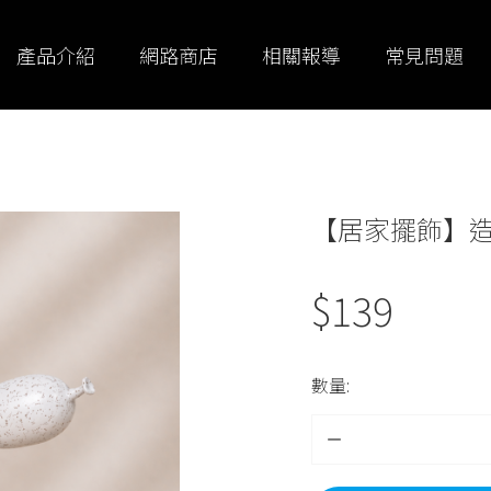
產品介紹
網路商店
相關報導
常見問題
【居家擺飾】
$
139
數量: