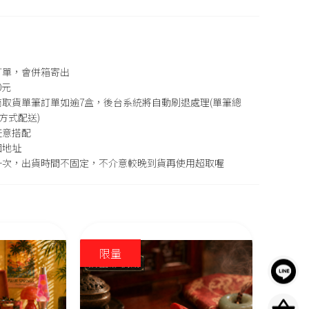
訂單，會併箱寄出
0元
取貨單筆訂單如逾7盒，後台系統將自動刷退處理(單筆總
方式配送)
任意搭配
個地址
一次，出貨時間不固定，不介意較晚到貨再使用超取喔
限量
限量