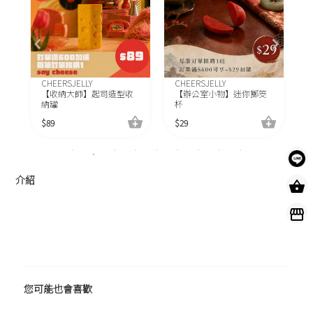
CHEERSJELLY
CHEERSJELLY
C
【收納大師】起司造型收
【辦公室小物】迷你擲筊
納罐
杯
$
89
$
29
$
介紹
您可能也會喜歡