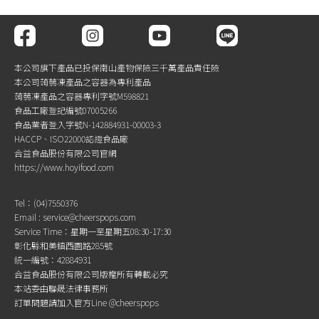
本公司旗下產品已投保南山產物保險三千萬產品責任險
本公司蒟蒻凍產品之容器為專利產品
蒟蒻凍產品之容器專利字號M598821
食品工廠登記編號07005266
食品業者登入字號N-142884931-00003-3
HACCP、ISO22000認證食品廠
合益食品股份有限公司官網
https://www.hoyifood.com
Tel：(04)7550376
Email : service@cheerspops.com
Service Time：星期一至星期五08:30-17:30
彰化縣和美鎮西園路285號
統一編號：42884931
合益食品股份有限公司版權所有轉載必究
本站委由聯晟法律事務所
訂單問題請加入官方Line @cheerspops