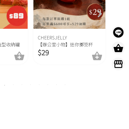
CHEERSJELLY
CHEER
造型收納罐
【辦公室小物】迷你擲筊杯
【生活
$
29
助器 
$
39