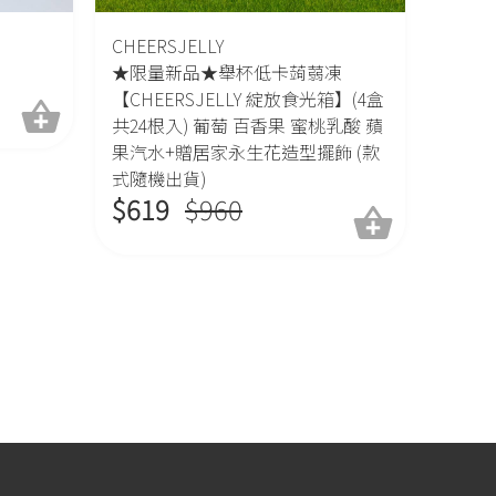
CHEERSJELLY
★限量新品★舉杯低卡蒟蒻凍
【CHEERSJELLY 綻放食光箱】(4盒
共24根入) 葡萄 百香果 蜜桃乳酸 蘋
果汽水+贈居家永生花造型擺飾 (款
式隨機出貨)
$
619
$
960