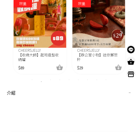
限量
限量
CHEERSJELLY
CHEERSJELLY
C
【收納大師】起司造型收
【辦公室小物】迷你擲筊
納罐
杯
$
89
$
29
$
介紹